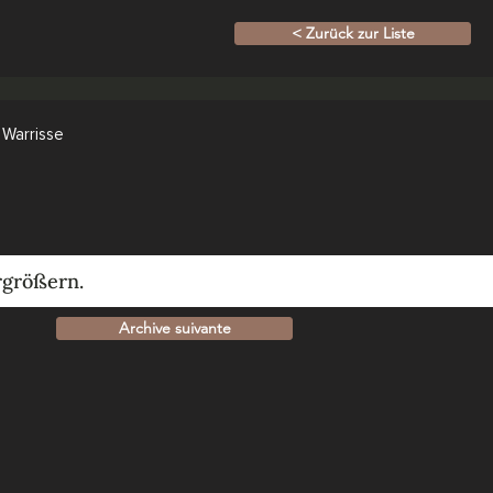
< Zurück zur Liste
 Warrisse
rgrößern.
Archive suivante