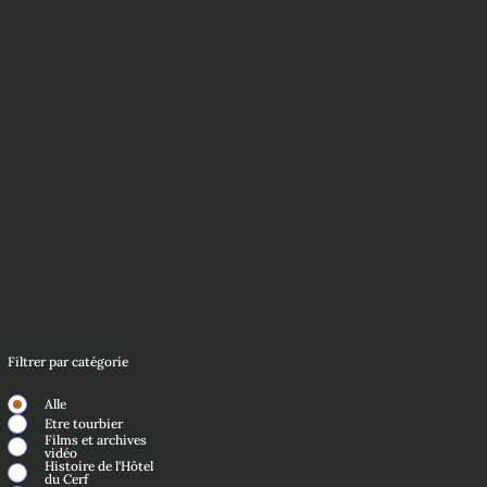
Filtrer par catégorie
Alle
Etre tourbier
Films et archives
vidéo
Histoire de l'Hôtel
du Cerf