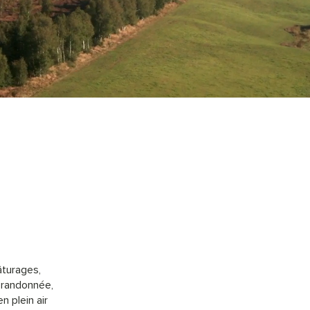
âturages,
 randonnée,
n plein air