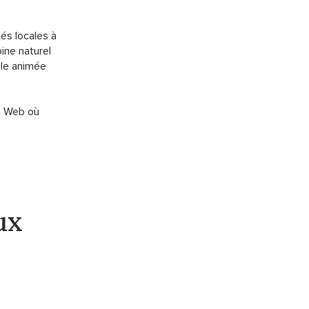
tés locales à
ine naturel
lle animée
te Web où
ux