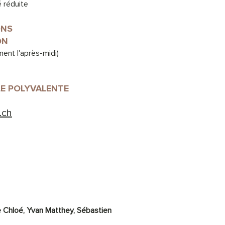
 réduite
ONS
ON
ent l'après-midi)
LE POLYVALENTE
.ch
e Chloé
, Yvan Matthey, Sébastien