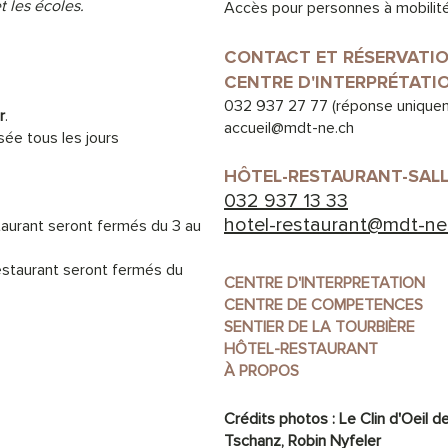
 les écoles.
Accès pour personnes à mobilité
CONTACT ET RÉSERVATI
CENTRE D'INTERPRÉTATI
032 937 27 77
(réponse uniquem
r
.
accueil@mdt-ne.ch
ée tous les jours
HÔTEL-RESTAURANT-SAL
032 937 13 33
hotel-restaurant@mdt-ne
taurant seront fermés du 3 au
restaurant seront fermés du
CENTRE D'INTERPRETATION
CENTRE DE COMPETENCES
SENTIER DE LA TOURBIÈRE
HÔTEL-RESTAURANT
À PROPOS
Crédits photos :
Le Clin d'Oeil d
Tschanz,
Robin Nyfeler