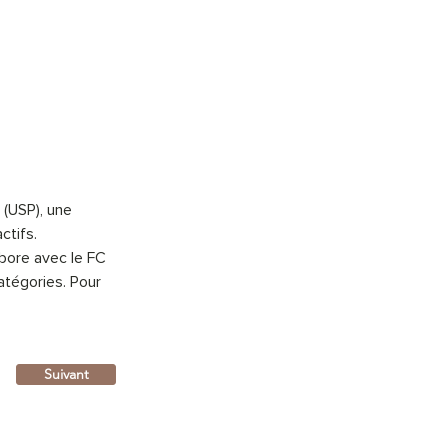
 (USP), une 
tifs. 
abore avec le FC 
atégories. Pour 
Suivant