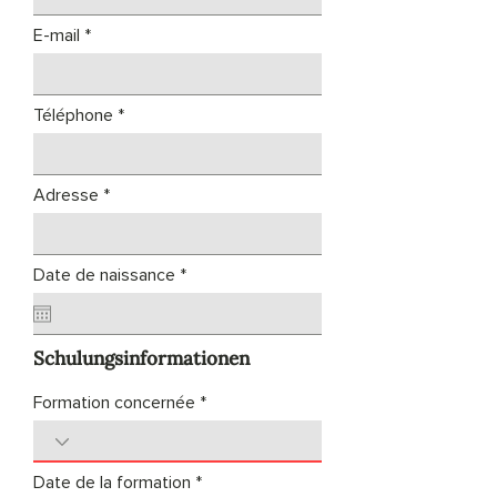
E-mail
Téléphone
Adresse
r
Date de naissance
*
e
q
u
i
Schulungsinformationen
r
e
d
Formation concernée
r
Date de la formation
*