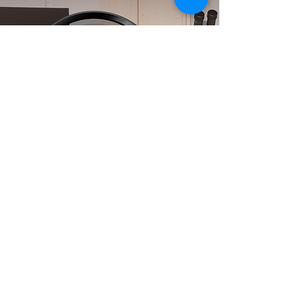
6.9.26, 08:00
Die Protisten der Moore
entdecken
Die unsichtbare Welt der Feuchtgebiete
beobachten.