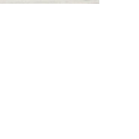
Maison de la Tourbière
14. Dez. 2021
2 Min. Lesezeit
Ein Besucherzentrum
schaffen: Die Pläne sind fertig
Um das breite Publikum für das Verschwinden der
Lebensräume zu sensibilisieren, braucht mehr als
einen Lehrpfad mit Schautafeln.