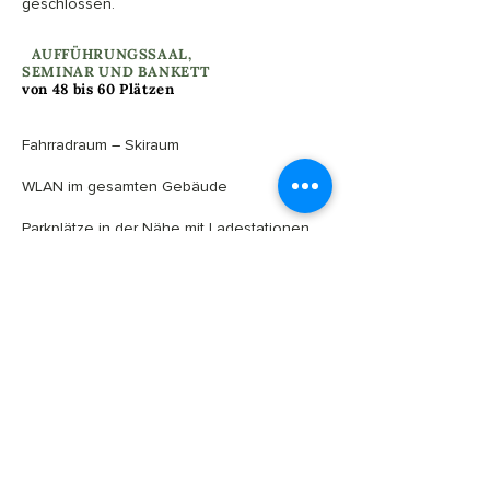
geschlossen.
I
AUFFÜHRUNGSSAAL,
SEMINAR UND BANKETT
von 48 bis 60 Plätzen
Fahrradraum – Skiraum
​​WLAN im gesamten Gebäude
​Parkplätze in der Nähe mit Ladestationen
für Elektrofahrzeuge
​Zugang für Personen mit eingeschränkter
Mobilität
KONTAKT UND RESERVIERUNG
I
INTERPRETATIONZENTRUM
032 937 27 77
(nur nachmittags erreichbar)
accueil@mdt-ne.ch
I
HOTEL-RESTAURANT-