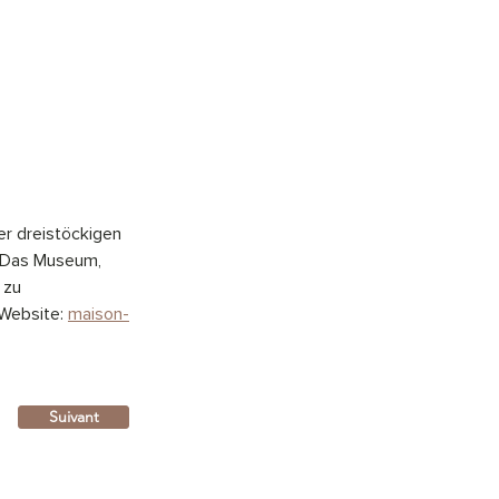
er dreistöckigen 
 Das Museum, 
 zu 
Website: 
maison-
Suivant