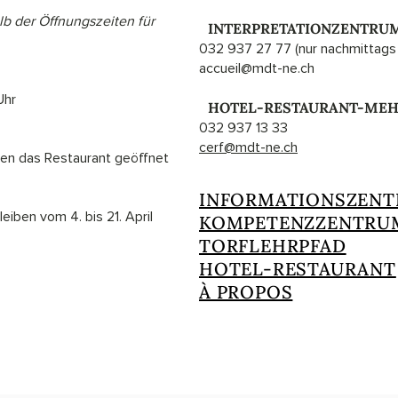
b der Öffnungszeiten für
I
INTERPRETATIONZENTRU
032 937 27 77 (nur nachmittags 
accueil@mdt-ne.ch
Uhr
I
HOTEL-RESTAURANT-ME
032 937 13 33
cerf@mdt-ne.ch
en das Restaurant geöffnet
INFORMATIONSZEN
eiben vom 4. bis 21. April
KOMPETENZZENTRU
TORFLEHRPFAD
HOTEL-RESTAURANT
À PROPOS