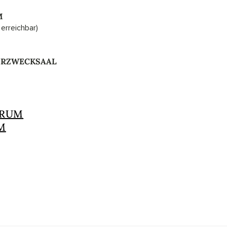
M
erreichbar)
HRZWECKSAAL
TRUM
M