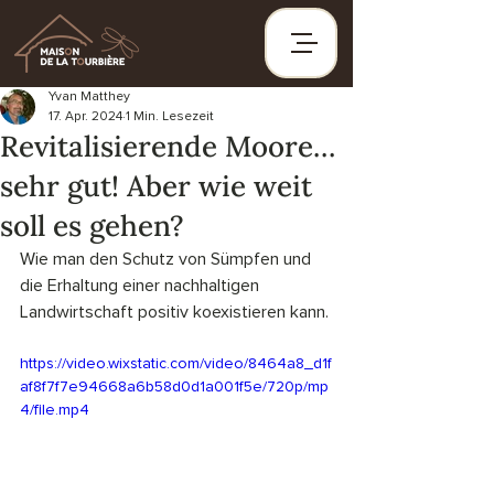
Yvan Matthey
17. Apr. 2024
1 Min. Lesezeit
Revitalisierende Moore…
sehr gut! Aber wie weit
soll es gehen?
Wie man den Schutz von Sümpfen und 
die Erhaltung einer nachhaltigen 
Landwirtschaft positiv koexistieren kann.
https://video.wixstatic.com/video/8464a8_d1f
af8f7f7e94668a6b58d0d1a001f5e/720p/mp
4/file.mp4