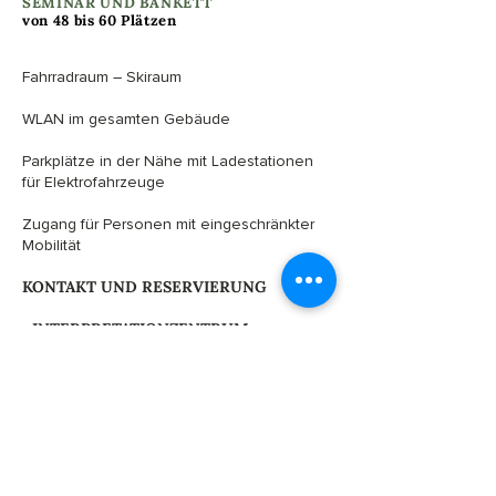
SEMINAR UND BANKETT
von 48 bis 60 Plätzen
Fahrradraum – Skiraum
​​WLAN im gesamten Gebäude
​Parkplätze in der Nähe mit Ladestationen
für Elektrofahrzeuge
​Zugang für Personen mit eingeschränkter
Mobilität
KONTAKT UND RESERVIERUNG
I
INTERPRETATIONZENTRUM
032 937 27 77
(nur nachmittags erreichbar)
accueil@mdt-ne.ch
I
HOTEL-RESTAURANT-
MEHRZWECKSAAL
032 937 13 33
cerf@mdt-ne.ch