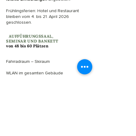
Frühlingsferien: Hotel und Restaurant
bleiben vom 4. bis 21. April 2026
geschlossen.
I
AUFFÜHRUNGSSAAL,
SEMINAR UND BANKETT
von 48 bis 60 Plätzen
Fahrradraum – Skiraum
​​WLAN im gesamten Gebäude
​Parkplätze in der Nähe mit Ladestationen
für Elektrofahrzeuge
​Zugang für Personen mit eingeschränkter
Mobilität
KONTAKT UND RESERVIERUNG
I
INTERPRETATIONZENTRUM