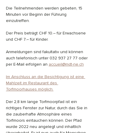
Die Teilnehmenden werden gebeten, 15 
Minuten vor Beginn der Führung 
einzutreffen.
Der Preis beträgt CHF 10.– für Erwachsene 
und CHF 7.– für Kinder.
Anmeldungen sind fakultativ und können 
auch telefonisch unter 032 937 27 77 oder 
per E-Mail erfolgen an 
accueil@mdt-ne.ch
Im Anschluss an die Besichtigung ist eine 
Mahlzeit im Restaurant des 
Torfmoorhauses möglich.
Der 2,8 km lange Torfmoorpfad ist ein 
richtiges Fenster zur Natur, durch das Sie in 
die zauberhafte Atmosphäre eines 
Torfmoors eintauchen können. Der Pfad 
wurde 2022 neu angelegt und inhaltlich 
überarbeitet. Er ist nun auch für Menschen 