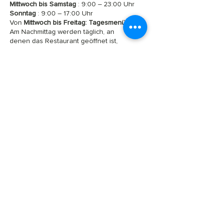
Mittwoch bis Samstag
: 9:00 – 23:00 Uhr
Sonntag
: 9:00 – 17:00 Uhr
Von
Mittwoch bis Freitag:
Tagesmenü
.
Am Nachmittag werden täglich, an
denen das Restaurant geöffnet ist,
leichte Erfrischungen
angeboten.
Frühlingsferien: Hotel und Restaurant
bleiben vom 4. bis 21. April 2026
geschlossen.
I
AUFFÜHRUNGSSAAL,
SEMINAR UND BANKETT
von 48 bis 60 Plätzen
Fahrradraum – Skiraum
​​WLAN im gesamten Gebäude
​Parkplätze in der Nähe mit Ladestationen
für Elektrofahrzeuge
​Zugang für Personen mit eingeschränkter