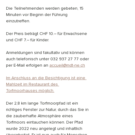
Die Teilnehmenden werden gebeten, 15 
Minuten vor Beginn der Führung 
einzutreffen.
Der Preis beträgt CHF 10.– für Erwachsene 
und CHF 7.– für Kinder.
Anmeldungen sind fakultativ und können 
auch telefonisch unter 032 937 27 77 oder 
per E-Mail erfolgen an 
accueil@mdt-ne.ch
Im Anschluss an die Besichtigung ist eine 
Mahlzeit im Restaurant des 
Torfmoorhauses möglich.
Der 2,8 km lange Torfmoorpfad ist ein 
richtiges Fenster zur Natur, durch das Sie in 
die zauberhafte Atmosphäre eines 
Torfmoors eintauchen können. Der Pfad 
wurde 2022 neu angelegt und inhaltlich 
überarbeitet. Er ist nun auch für Menschen 