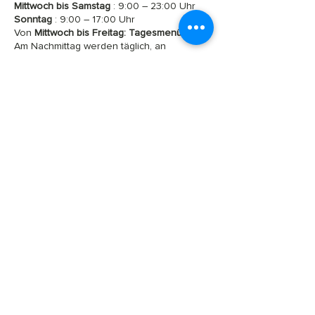
Mittwoch bis Samstag
: 9:00 – 23:00 Uhr
Sonntag
: 9:00 – 17:00 Uhr
Von
Mittwoch bis Freitag:
Tagesmenü
.
Am Nachmittag werden täglich, an
denen das Restaurant geöffnet ist,
leichte Erfrischungen
angeboten.
Frühlingsferien: Hotel und Restaurant
bleiben vom 4. bis 21. April 2026
geschlossen.
I
AUFFÜHRUNGSSAAL,
SEMINAR UND BANKETT
von 48 bis 60 Plätzen
Fahrradraum – Skiraum
​​WLAN im gesamten Gebäude
​Parkplätze in der Nähe mit Ladestationen
für Elektrofahrzeuge
​Zugang für Personen mit eingeschränkter