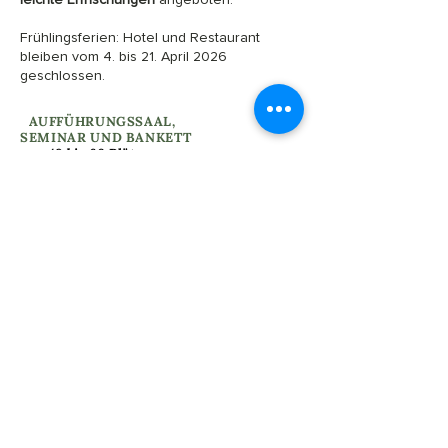
Frühlingsferien: Hotel und Restaurant
bleiben vom 4. bis 21. April 2026
geschlossen.
I
AUFFÜHRUNGSSAAL,
SEMINAR UND BANKETT
von 48 bis 60 Plätzen
Fahrradraum – Skiraum
​​WLAN im gesamten Gebäude
​Parkplätze in der Nähe mit Ladestationen
für Elektrofahrzeuge
​Zugang für Personen mit eingeschränkter
Mobilität
KONTAKT UND RESERVIERUNG
I
INTERPRETATIONZENTRUM