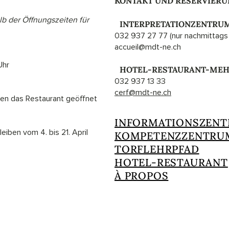
KONTAKT UND RESERVIER
b der Öffnungszeiten für
I
INTERPRETATIONZENTRU
032 937 27 77 (nur nachmittags 
accueil@mdt-ne.ch
Uhr
I
HOTEL-RESTAURANT-ME
032 937 13 33
cerf@mdt-ne.ch
en das Restaurant geöffnet
INFORMATIONSZEN
eiben vom 4. bis 21. April
KOMPETENZZENTRU
TORFLEHRPFAD
HOTEL-RESTAURANT
À PROPOS