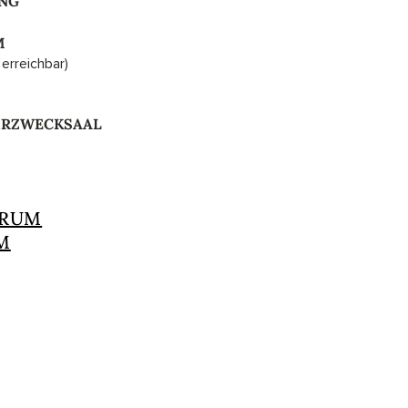
UNG
M
erreichbar)
HRZWECKSAAL
TRUM
M