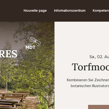
Nouvelle page
Informationszentrum
Kompeten
Sa., 02. A
Torfmoo
Kombinieren Sie Zeichnen
botanischen Illustrato