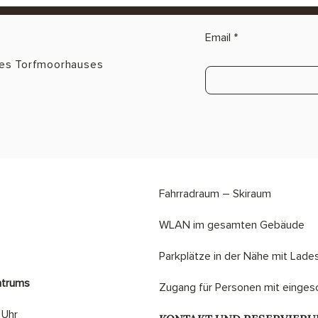
Email
des Torfmoorhauses
Fahrradraum – Skiraum
​​WLAN im gesamten Gebäude
​Parkplätze in der Nähe mit Lade
ntrums
​Zugang für Personen mit eingesc
 Uhr