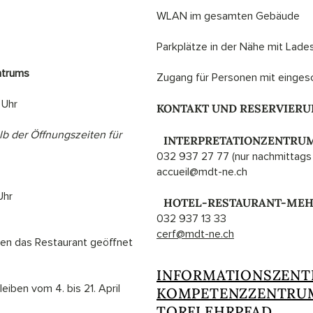
​​WLAN im gesamten Gebäude
​Parkplätze in der Nähe mit Lade
ntrums
​Zugang für Personen mit eingesc
 Uhr
KONTAKT UND RESERVIER
b der Öffnungszeiten für
I
INTERPRETATIONZENTRU
032 937 27 77 (nur nachmittags 
accueil@mdt-ne.ch
Uhr
I
HOTEL-RESTAURANT-ME
032 937 13 33
cerf@mdt-ne.ch
en das Restaurant geöffnet
INFORMATIONSZEN
eiben vom 4. bis 21. April
KOMPETENZZENTRU
TORFLEHRPFAD