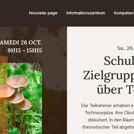
Nouvelle page
Informationszentrum
Kompeten
Sa., 26
Schul
Zielgrup
über T
Die Teilnehmer erhalten ei
Torfmoorpilze. Ihre Ök
diskutiert. In den Räu
theoretischer Teil abgeh