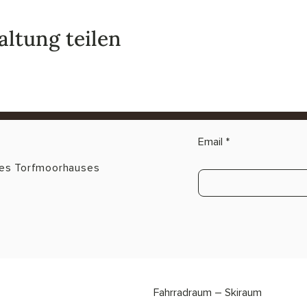
altung teilen
Email
des Torfmoorhauses
Fahrradraum – Skiraum