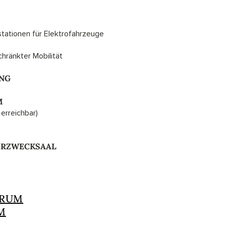
stationen für Elektrofahrzeuge
hränkter Mobilität
UNG
M
erreichbar)
HRZWECKSAAL
TRUM
M