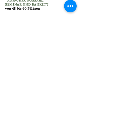
I
AUFFÜHRUNGSSAAL,
SEMINAR UND BANKETT
von 48 bis 60 Plätzen
Fahrradraum – Skiraum
​​WLAN im gesamten Gebäude
​Parkplätze in der Nähe mit Ladestationen
für Elektrofahrzeuge
​Zugang für Personen mit eingeschränkter
Mobilität
KONTAKT UND RESERVIERUNG
I
INTERPRETATIONZENTRUM
032 937 27 77
(nur nachmittags erreichbar)
accueil@mdt-ne.ch
I
HOTEL-RESTAURANT-
MEHRZWECKSAAL
032 937 13 33
cerf@mdt-ne.ch