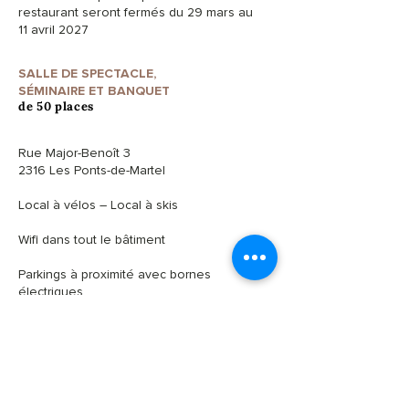
restaurant seront fermés du 29 mars au
11 avril 2027
SALLE DE SPECTACLE,
SÉMINAIRE ET BANQUET
de 50 places
Rue Major-Benoît 3
2316 Les Ponts-de-Martel
Local à vélos – Local à skis
Wifi dans tout le bâtiment
Parkings à proximité avec bornes
électriques
Accès pour personnes à mobilité réduite
CONTACT ET RÉSERVATIONS
CENTRE D'INTERPRÉTATION
032 937 27 77
(réponse uniquement