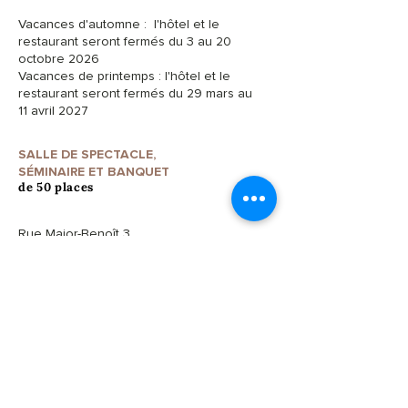
Vacances d'automne : l'hôtel et le
restaurant seront fermés du 3 au 20
octobre 2026
Vacances de printemps : l'hôtel et le
restaurant seront fermés du 29 mars au
11 avril 2027
SALLE DE SPECTACLE,
SÉMINAIRE ET BANQUET
de 50 places
Rue Major-Benoît 3
2316 Les Ponts-de-Martel
Local à vélos – Local à skis
Wifi dans tout le bâtiment
Parkings à proximité avec bornes
électriques
Accès pour personnes à mobilité réduite