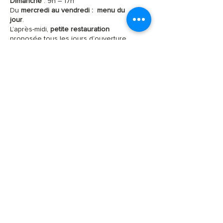
Dimanche
: 9h – 17h
Du
mercredi au vendredi :
menu du
jour
.
L’après-midi,
petite restauration
proposée tous les jours d’ouverture.
Vacances d'automne : l'hôtel et le
restaurant seront fermés du 3 au 20
octobre 2026
Vacances de printemps : l'hôtel et le
restaurant seront fermés du 29 mars au
11 avril 2027
SALLE DE SPECTACLE,
SÉMINAIRE ET BANQUET
de 50 places
Rue Major-Benoît 3
2316 Les Ponts-de-Martel
Local à vélos – Local à skis