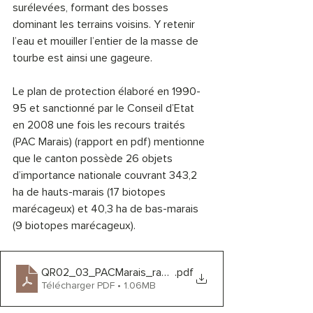
surélevées, formant des bosses 
dominant les terrains voisins. Y retenir 
l’eau et mouiller l’entier de la masse de 
tourbe est ainsi une gageure.
Le plan de protection élaboré en 1990-
95 et sanctionné par le Conseil d’Etat 
en 2008 une fois les recours traités 
(PAC Marais) (
rapport en pdf
) mentionne 
que le canton possède 26 objets 
d’importance nationale couvrant 343,2 
ha de hauts-marais (17 biotopes 
marécageux) et 40,3 ha de bas-marais 
(9 biotopes marécageux).
QR02_03_PACMarais_rapjustif_NE
.pdf
Télécharger PDF • 1.06MB