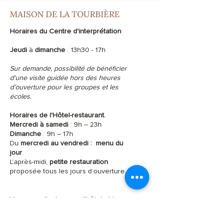
MAISON DE LA TOURBIÈRE
Horaires du Centre d'interprétation
Jeudi
à
dimanche
: 13h30 - 17h
Sur demande, possibilité de bénéficier
d'une visite guidée hors des heures
d’ouverture pour les groupes et les
écoles.
Horaires de l'Hôtel-restaurant.
Mercredi à samedi
: 9h – 23h
Dimanche
: 9h – 17h
Du
mercredi au vendredi :
menu du
jour
.
L’après-midi,
petite restauration
proposée tous les jours d’ouverture.
Vacances d'automne : l'hôtel et le
restaurant seront fermés du 3 au 20
octobre 2026