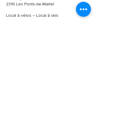
2316 Les Ponts-de-Martel
Local à vélos – Local à skis
Wifi dans tout le bâtiment
Parkings à proximité avec bornes
électriques
Accès pour personnes à mobilité réduite
CONTACT ET RÉSERVATIONS
CENTRE D'INTERPRÉTATION
032 937 27 77
(réponse uniquement
l'après-midi)
accueil@mdt-ne.ch
HÔTEL-RESTAURANT-SALLE
POLYVALENTE
032 937 13 33
hotel-restaurant@mdt-ne.ch
CENTRE D'INTERPRETATION