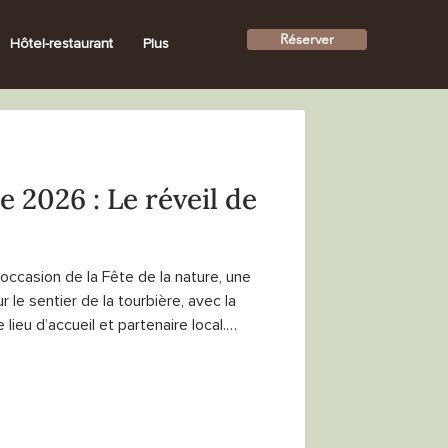
Réserver
Hôtel-restaurant
Plus
e 2026 : Le réveil de
occasion de la Fête de la nature, une
 le sentier de la tourbière, avec la
ieu d’accueil et partenaire local.
 et Noé Dubois, cette matinée invite à
premières heures du jour, entre écoute,
aux milieux naturels.