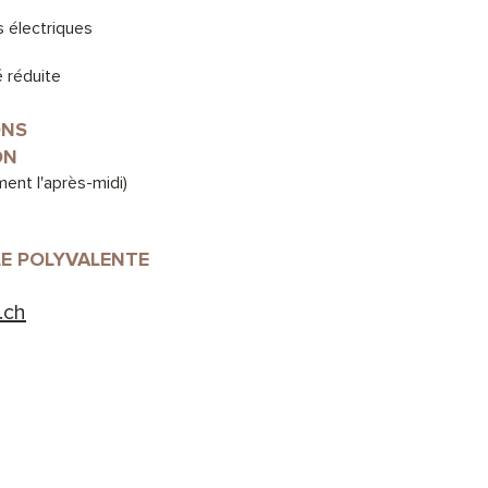
s électriques
 réduite
ONS
ON
ent l'après-midi)
LE POLYVALENTE
.ch