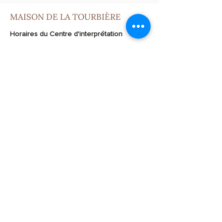
MAISON DE LA TOURBIÈRE
Horaires du Centre d'interprétation
Jeudi
à
dimanche
: 13h30 - 17h
Sur demande, possibilité de bénéficier
d'une visite guidée hors des heures
d’ouverture pour les groupes et les
écoles.
Horaires de l'Hôtel-restaurant.
Mercredi à samedi
: 9h – 23h
Dimanche
: 9h – 17h
Du
mercredi au vendredi :
menu du
jour
.
L’après-midi,
petite restauration
proposée tous les jours d’ouverture.