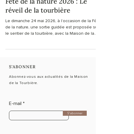
6 mai
3 min de lecture
Fête de la nature 2026 : Le
réveil de la tourbière
Le dimanche 24 mai 2026, à l’occasion de la Fête
de la nature, une sortie guidée est proposée sur
le sentier de la tourbière, avec la Maison de la
Tourbière comme lieu d’accueil et partenaire
local. Guidée par Estelle Blandenier et Noé
Dubois, cette matinée invite à découvrir les
tourbières aux premières heures du jour, entre
écoute, observation et sensibilisation aux milieux
S'ABONNER
naturels.
Abonnez-vous aux actualités de la Maison
de la Tourbière.
E-mail
S'abonner