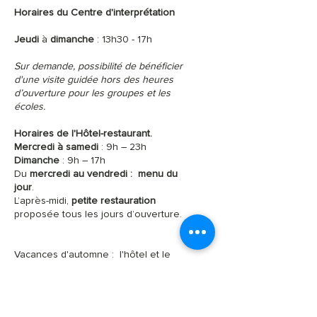
Horaires du Centre d'interprétation
Jeudi
à
dimanche
: 13h30 - 17h
Sur demande, possibilité de bénéficier
d'une visite guidée hors des heures
d’ouverture pour les groupes et les
écoles.
Horaires de l'Hôtel-restaurant.
Mercredi à samedi
: 9h – 23h
Dimanche
: 9h – 17h
Du
mercredi au vendredi :
menu du
jour
.
L’après-midi,
petite restauration
proposée tous les jours d’ouverture.
Vacances d'automne : l'hôtel et le
restaurant seront fermés du 3 au 20
octobre 2026
Vacances de printemps : l'hôtel et le
restaurant seront fermés du 29 mars au