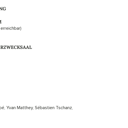
UNG
M
erreichbar)
HRZWECKSAAL
loé, Yvan Matthey, Sébastien Tschanz,