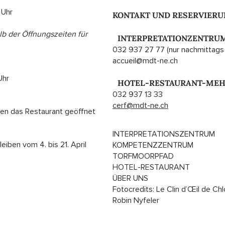
 Uhr
KONTAKT UND RESERVIER
b der Öffnungszeiten für
I
INTERPRETATIONZENTRU
032 937 27 77 (nur nachmittags 
accueil@mdt-ne.ch
Uhr
I
HOTEL-RESTAURANT-ME
032 937 13 33
cerf@mdt-ne.ch
en das Restaurant geöffnet
INTERPRETATIONSZENTRUM
eiben vom 4. bis 21. April
KOMPETENZZENTRUM
TORFMOORPFAD
HOTEL-RESTAURANT
ÜBER UNS
Fotocredits: Le Clin d’Œil de Ch
Robin Nyfeler