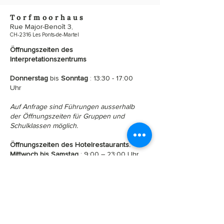
Torfmoorhaus
Rue Major-Benoît 3,
CH-2316 Les Ponts-de-Martel
Öffnungszeiten des
Interpretationszentrums
Donnerstag
bis
Sonntag
: 13:30 - 17:00
Uhr
Auf Anfrage sind Führungen ausserhalb
der Öffnungszeiten für Gruppen und
Schulklassen möglich.
Öffnungszeiten des Hotelrestaurants.
Mittwoch bis Samstag
: 9:00 – 23:00 Uhr
Sonntag
: 9:00 – 17:00 Uhr
Von
Mittwoch bis Freitag:
Tagesmenü
.
Am Nachmittag werden täglich, an
denen das Restaurant geöffnet ist,
leichte Erfrischungen
angeboten.
Frühlingsferien: Hotel und Restaurant